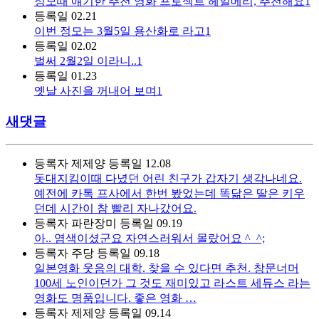
정모때 얘기한 추천 영화 프로젝트 헤일메리, 추천해요1
등록일
02.21
이번 정모는 3월5일 용산화로 라고1
등록일
02.02
벌써 2월2일 이라니..1
등록일
01.23
옛날 사진을 꺼내어 보며1
새댓글
등록자
제제양
등록일
12.08
돗대지킴이때 다녔던 어린 친구가 갑자기 생각나네요.
예전에 카톡 프사에서 한번 봤었는데 똑닮은 딸은 키우
던데 시간이 참 빨리 자나갔어요.
등록자
파란장미
등록일
09.19
아.. 염색이셨군요 자연스러워서 몰랐어요 ^_^;
등록자
주당
등록일
09.18
일본영화 웃음의 대학. 찾을 수 있다면 추천. 창문너머
100세 노인이던가 그 것도 재미있고 라스트 세듀스 라는
영화도 명품입니다. 좋은 영화 …
등록자
제제양
등록일
09.14