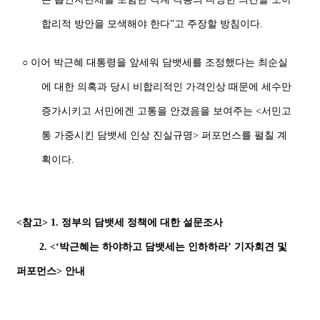
합리적 방안을 모색해야 한다”고 주장할 방침이다.
○ 이어 박근혜 대통령을 앞세워 담뱃세를 조정했다는 최순실
에 대한 의혹과 당시 비합리적인 가격인상 때문에 세수만
증가시키고 서민에겐 고통을 안겼음을 보여주는 <서민고
통 가중시킨 담뱃세 인상 진실규명> 퍼포먼스를 펼칠 계
획이다.
<참고> 1. 정부의 담뱃세 정책에 대한 설문조사
2. <‘박근혜는 하야하고 담뱃세는 인하하라’ 기자회견 및
퍼포먼스> 안내