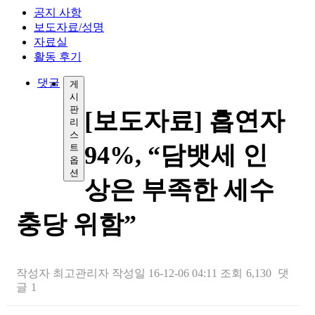
공지 사항
보도자료/성명
자료실
활동 후기
댓글
게
시
판
[보도자료] 흡연자
리
스
94%, “담뱃세 인
트
옵
션
상은 부족한 세수
충당 위함”
작성자
최고관리자
작성일
16-12-06 04:11
조회
6,130
댓
글
1