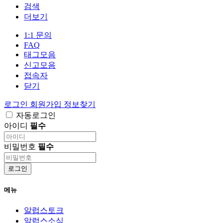
검색
더보기
1:1 문의
FAQ
태그모음
신고모음
접속자
닫기
로그인
회원가입
정보찾기
자동로그인
아이디
필수
비밀번호
필수
로그인
메뉴
알럽스토크
알럽스소식