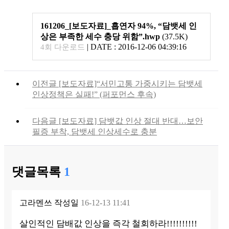
161206_[보도자료]_흡연자 94%, “담뱃세 인
상은 부족한 세수 충당 위함”.hwp
(37.5K)
|
DATE : 2016-12-06 04:39:16
4회 다운로드
이전글
[보도자료]“서민고통 가중시키는 담뱃세
인상정책은 실패!” (퍼포먼스 후속)
다음글
[보도자료] 담뱃값 인상 절대 반대…보안
필증 부착, 담뱃세 인상세수로 충분
댓글목록
1
고라멘쓰
작성일
16-12-13 11:41
살인적인 담배값 인상을 즉각 철회하라!!!!!!!!!!