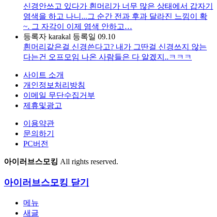
신경안쓰고 있다가 흰머리가 너무 많은 상태에서 갑자기
염색을 하고 나니...그 순간 전과 후과 달라진 느낌이 확
~. 그 자각이 이제 염색 안하고…
등록자
karakal
등록일
09.10
흰머리같은걸 신경쓴다고? 내가 그딴걸 신경쓰지 않는
다는건 오프모임 나온 사람들은 다 알겠지..ㅋㅋㅋ
사이트 소개
개인정보처리방침
이메일 무단수집거부
제휴및광고
이용약관
문의하기
PC버전
아이러브스모킹
All rights reserved.
아이러브스모킹
닫기
메뉴
새글