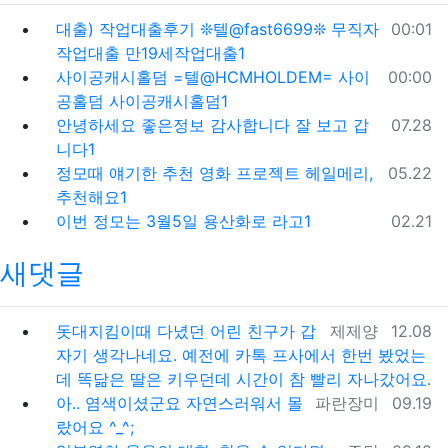
등록일
대출) 작업대출후기 ❊텔@fast6699❊ 무직자
00:01
작업대출 만19세작업대출1
등록일
사이공캐시홀덤 =텔@HCMHOLDEM= 사이
00:00
공홀덤 사이공캐시홀덤1
등록일
안녕하세요 좋은정보 감사합니다 잘 보고 갑
07.28
니다1
등록일
정모때 얘기한 추천 영화 프로젝트 헤일메리,
05.22
추천해요1
등록일
이번 정모는 3월5일 용산화로 라고1
02.21
새댓글
등록자
등록일
돗대지킴이때 다녔던 어린 친구가 갑
제제양
12.08
자기 생각나네요. 예전에 카톡 프사에서 한번 봤었는
데 똑닮은 딸은 키우던데 시간이 참 빨리 자나갔어요.
등록자
등록일
아.. 염색이셨군요 자연스러워서 몰
파란장미
09.19
랐어요 ^_^;