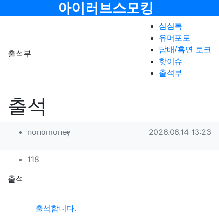
메뉴
아이러브스모킹
심심톡
유머포토
담배/흡연 토크
출석부
핫이슈
출석부
출석
작성자 정보
작성
작성일
nonomoney
2026.06.14 13:23
컨텐츠 정보
조회
118
본문
출석
관련자료
출석합니다.