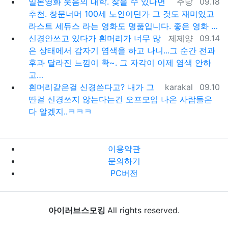
등록자
등록일
일본영화 웃음의 대학. 찾을 수 있다면
주당
09.18
추천. 창문너머 100세 노인이던가 그 것도 재미있고
라스트 세듀스 라는 영화도 명품입니다. 좋은 영화 …
등록자
등록일
신경안쓰고 있다가 흰머리가 너무 많
제제양
09.14
은 상태에서 갑자기 염색을 하고 나니...그 순간 전과
후과 달라진 느낌이 확~. 그 자각이 이제 염색 안하
고…
등록자
등록일
흰머리같은걸 신경쓴다고? 내가 그
karakal
09.10
딴걸 신경쓰지 않는다는건 오프모임 나온 사람들은
다 알겠지..ㅋㅋㅋ
이용약관
문의하기
PC버전
아이러브스모킹
All rights reserved.