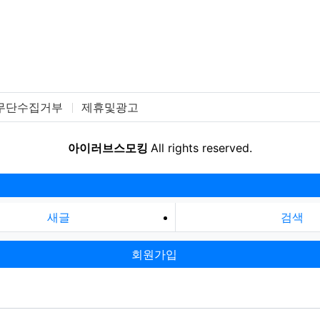
무단수집거부
제휴및광고
아이러브스모킹
All rights reserved.
새글
검색
회원가입