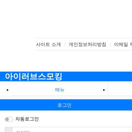
사이트 소개
개인정보처리방침
이메일 
아이러브스모킹
메뉴
로그인
자동로그인
필수
아이디