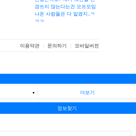
경쓰지 않는다는건 오프모임
나온 사람들은 다 알겠지..ㅋ
ㅋㅋ
이용약관
문의하기
모바일버전
더보기
정보찾기