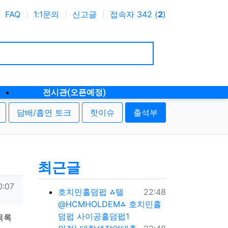
FAQ
1:1문의
신고글
접속자 342 (
2
)
전시관(오픈예정)
담배/흡연 토크
핫이슈
출석부
최근글
0:07
등록일
호치민홀덤펍 ⁂텔
22:48
@HCMHOLDEM⁂ 호치민홀
덤펍 사이공홀덤펍1
목록