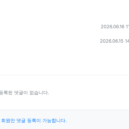
작성일
2026.06.16 1
작성일
2026.06.15 1
등록된 댓글이 없습니다.
 회원만 댓글 등록이 가능합니다.