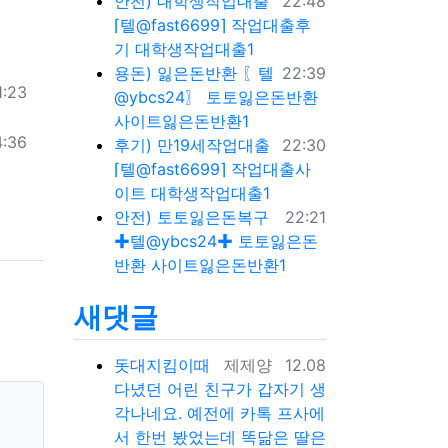
등록일
안전) 대학생작업대출
22:48
⌈텔@fast6699⌉ 작업대출후
기 대학생작업대출1
등록일
용돈) 잃은돈반환 〖텔
22:39
1:23
@ybcs24〗 토토잃은돈반환
사이트잃은돈반환1
4:36
등록일
후기) 만19세작업대출
22:30
⌈텔@fast6699⌉ 작업대출사
이트 대학생작업대출1
등록일
안전) 토토잃은돈복구
22:21
✚텔@ybcs24✚ 토토잃은돈
반환 사이트잃은돈반환1
새댓글
등록자
등록일
돗대지킴이때
제제양
12.08
다녔던 어린 친구가 갑자기 생
각나네요. 예전에 카톡 프사에
서 한번 봤었는데 똑닮은 딸은