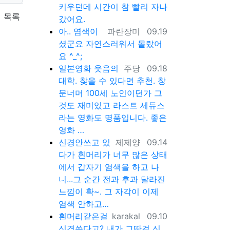
키우던데 시간이 참 빨리 자나
목록
갔어요.
등록자
등록일
아.. 염색이
파란장미
09.19
셨군요 자연스러워서 몰랐어
요 ^_^;
등록자
등록일
일본영화 웃음의
주당
09.18
대학. 찾을 수 있다면 추천. 창
문너머 100세 노인이던가 그
것도 재미있고 라스트 세듀스
라는 영화도 명품입니다. 좋은
영화 …
등록자
등록일
신경안쓰고 있
제제양
09.14
다가 흰머리가 너무 많은 상태
에서 갑자기 염색을 하고 나
니...그 순간 전과 후과 달라진
느낌이 확~. 그 자각이 이제
염색 안하고…
등록자
등록일
흰머리같은걸
karakal
09.10
신경쓴다고? 내가 그딴걸 신