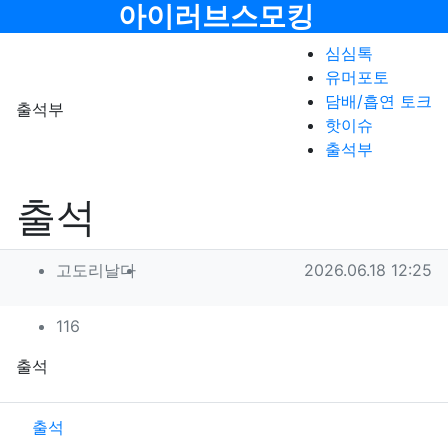
메뉴
아이러브스모킹
심심톡
유머포토
담배/흡연 토크
출석부
핫이슈
출석부
출석
작성자 정보
작성
작성일
고도리날다
2026.06.18 12:25
컨텐츠 정보
조회
116
본문
출석
관련자료
출석