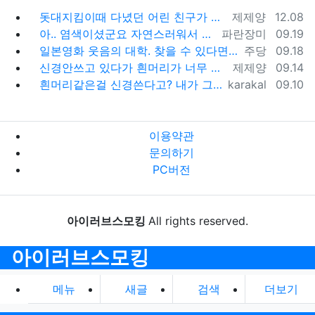
등록자
등록일
돗대지킴이때 다녔던 어린 친구가 갑자기 생각나네요. 예전에 카톡 프사에서 한번 봤었는데 똑닮은 딸은 키우던데 시간이 참 빨리 자나갔어요.
제제양
12.08
등록자
등록일
아.. 염색이셨군요 자연스러워서 몰랐어요 ^_^;
파란장미
09.19
등록자
등록일
일본영화 웃음의 대학. 찾을 수 있다면 추천. 창문너머 100세 노인이던가 그 것도 재미있고 라스트 세듀스 라는 영화도 명품입니다. 좋은 영화 …
주당
09.18
등록자
등록일
신경안쓰고 있다가 흰머리가 너무 많은 상태에서 갑자기 염색을 하고 나니...그 순간 전과 후과 달라진 느낌이 확~. 그 자각이 이제 염색 안하고…
제제양
09.14
등록자
등록일
흰머리같은걸 신경쓴다고? 내가 그딴걸 신경쓰지 않는다는건 오프모임 나온 사람들은 다 알겠지..ㅋㅋㅋ
karakal
09.10
이용약관
문의하기
PC버전
아이러브스모킹
All rights reserved.
아이러브스모킹
메뉴
새글
검색
더보기