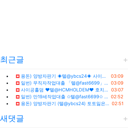
최근글
등록일
용돈) 양방자판기 ◈텔@ybcs24◈ 사이트잃은돈복구 양방자판기1
03:09
등록일
일번) 무직자작업대출 「텔@fast6699」 작업대출후기 무직자작업대출1
03:09
등록일
사이공홀덤 ♥텔@HCMHOLDEM♥ 호치민홀덤펍 호치민홀덤1
03:07
등록일
일번) 만19세작업대출 ✩텔@fast6699✩ 무직자작업대출 작업대출후기1
02:52
등록일
용돈) 양방자판기 (텔@ybcs24) 토토잃은돈반환 잃은돈반환1
02:51
새댓글