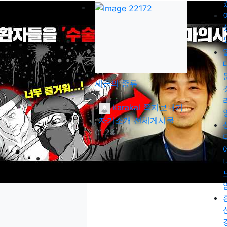
요
세금의 종류
댓글
1
등록자
karakal
쪽지보내기
자기소개
전체게시물
등록일
01.28