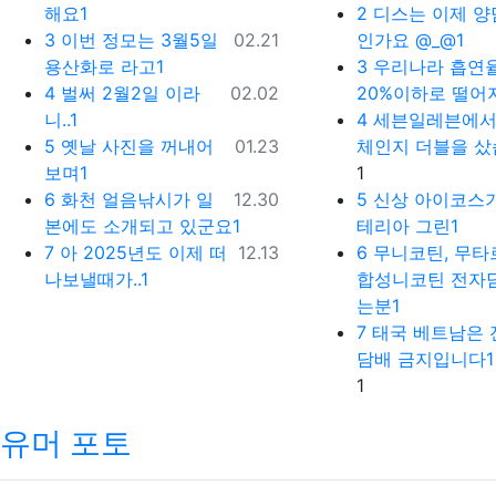
해요1
2
디스는 이제 양
등록일
3
이번 정모는 3월5일
02.21
인가요 @_@1
용산화로 라고1
3
우리나라 흡연
등록일
4
벌써 2월2일 이라
02.02
20%이하로 떨어
니..1
4
세븐일레븐에서
등록일
5
옛날 사진을 꺼내어
01.23
체인지 더블을 샀
댓글
보며1
1
등록일
6
화천 얼음낚시가 일
12.30
5
신상 아이코스기
본에도 소개되고 있군요1
테리아 그린1
등록일
7
아 2025년도 이제 떠
12.13
6
무니코틴, 무타르
나보낼때가..1
합성니코틴 전자
는분1
7
태국 베트남은 
담배 금지입니다1
댓글
1
유머 포토