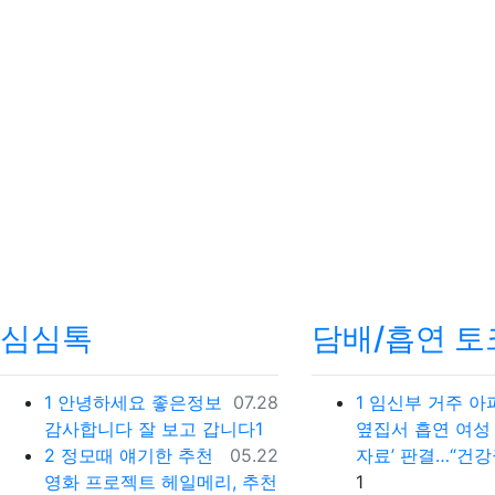
심심톡
담배/흡연 토
등록일
1
안녕하세요 좋은정보
07.28
1
임신부 거주 아
감사합니다 잘 보고 갑니다1
옆집서 흡연 여성 
등록일
2
정모때 얘기한 추천
05.22
자료’ 판결…“건강
댓글
영화 프로젝트 헤일메리, 추천
1