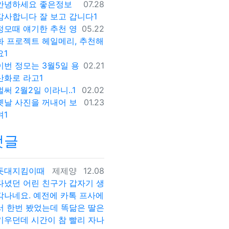
등록일
안녕하세요 좋은정보
07.28
감사합니다 잘 보고 갑니다1
등록일
정모때 얘기한 추천 영
05.22
화 프로젝트 헤일메리, 추천해
요1
등록일
이번 정모는 3월5일 용
02.21
산화로 라고1
등록일
벌써 2월2일 이라니..1
02.02
등록일
옛날 사진을 꺼내어 보
01.23
며1
댓글
등록자
등록일
돗대지킴이때
제제양
12.08
다녔던 어린 친구가 갑자기 생
각나네요. 예전에 카톡 프사에
서 한번 봤었는데 똑닮은 딸은
키우던데 시간이 참 빨리 자나