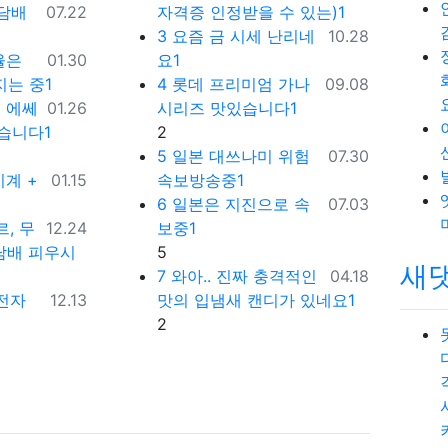
등록일
담배
07.22
자격증 인정받을 수 있는)1
등록일
3
요즘 금 시세 난리네
10.28
등록일
율은
01.30
요1
등록일
지는 중1
4
롯데 프리미엄 가나
09.08
등록일
 에쎄
01.26
시리즈 맛있습니다1
댓글
습니다1
2
등록일
5
일본 대쓰나미 위험
07.30
등록일
계 +
01.15
속보방송중1
등록일
6
일본은 지진으로 속
07.03
등록일
, 무
12.24
보중1
댓글
담배 피우시
5
새
등록일
7
와아.. 진짜 충격적인
04.18
등록일
전자
12.13
맛의 입냄새 캔디가 있네요1
댓글
2