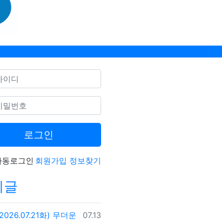
관(오픈예정)
필수
필수
호
로그인
자동로그인
회원가입
정보찾기
지글
등록일
(2026.07.21화) 무더운
07.13