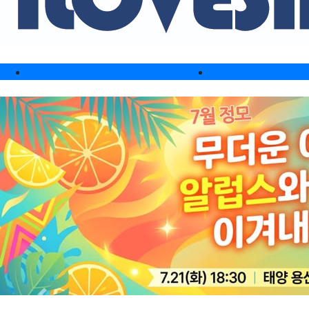
메인 메뉴
알럽스토크
알럽스소식
Previous