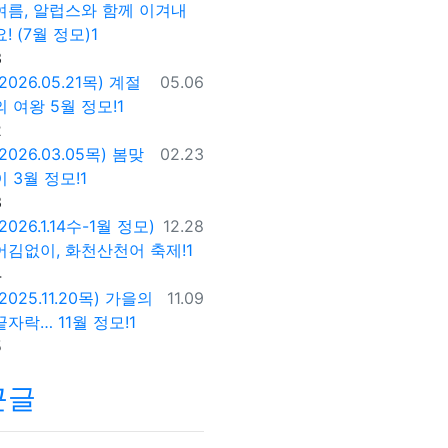
여름, 알럽스와 함께 이겨내
요! (7월 정모)1
댓글
3
등록일
(2026.05.21목) 계절
05.06
의 여왕 5월 정모!1
댓글
2
등록일
(2026.03.05목) 봄맞
02.23
이 3월 정모!1
댓글
3
등록일
(2026.1.14수-1월 정모)
12.28
어김없이, 화천산천어 축제!1
댓글
4
등록일
(2025.11.20목) 가을의
11.09
끝자락… 11월 정모!1
댓글
5
근글