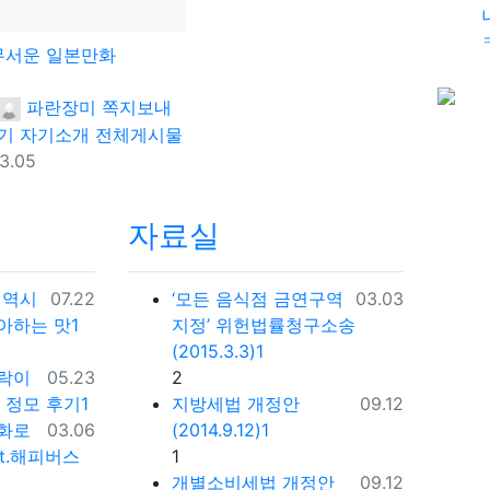
무서운 일본만화
댓글
등록자
파란장미
쪽지보내
기
자기소개
전체게시물
등록일
3.05
자료실
등록일
등록일
. 역시
07.22
‘모든 음식점 금연구역
03.03
아하는 맛1
지정’ 위헌법률청구소송
(2015.3.3)1
등록일
댓글
도락이
05.23
2
등록일
동 정모 후기1
지방세법 개정안
09.12
등록일
산화로
03.06
(2014.9.12)1
댓글
at.해피버스
1
등록일
개별소비세법 개정안
09.12