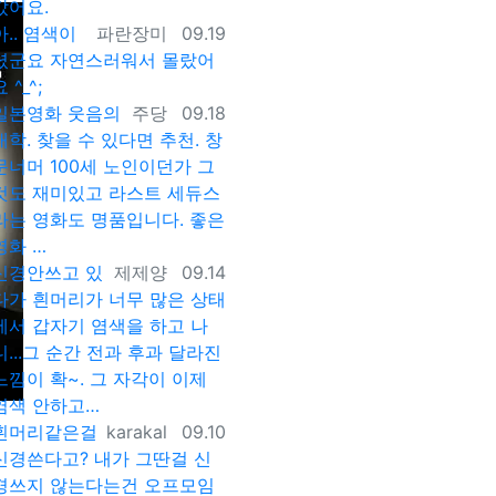
갔어요.
등록자
등록일
아.. 염색이
파란장미
09.19
셨군요 자연스러워서 몰랐어
 ^_^;
등록자
등록일
일본영화 웃음의
주당
09.18
대학. 찾을 수 있다면 추천. 창
문너머 100세 노인이던가 그
것도 재미있고 라스트 세듀스
라는 영화도 명품입니다. 좋은
영화 …
등록자
등록일
신경안쓰고 있
제제양
09.14
다가 흰머리가 너무 많은 상태
에서 갑자기 염색을 하고 나
니...그 순간 전과 후과 달라진
느낌이 확~. 그 자각이 이제
염색 안하고…
등록자
등록일
흰머리같은걸
karakal
09.10
신경쓴다고? 내가 그딴걸 신
경쓰지 않는다는건 오프모임