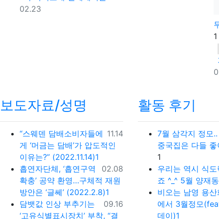
등록일
02.23
1
0
보도자료/성명
활동 후기
등록일
“스웨덴 담배소비자들에
11.14
7월 삼각지 정모.
게 ‘머금는 담배’가 압도적인
중국집은 다들 좋
댓글
이유는?” (2022.11.14)1
1
등록일
흡연자단체, ‘흡연구역
02.08
우리는 역시 식
확충’ 공약 환영…구체적 재원
죠 ^_^ 5월 양재
방안은 ‘글쎄’ (2022.2.8)1
비오는 남영 용
등록일
담뱃값 인상 부추기는
09.16
에서 3월정모(fe
‘고유식별표시장치’ 부착, “결
데이)1