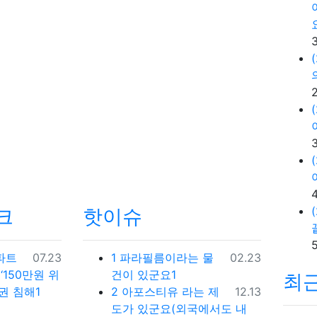
크
핫이슈
등록일
등록일
파트
07.23
1
파라필름이라는 물
02.23
‘150만원 위
건이 있군요1
최
등록일
권 침해1
2
아포스티유 라는 제
12.13
도가 있군요(외국에서도 내