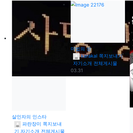
마법의 성
등록자
karakal
쪽지보내기
자기소개
전체게시물
등록일
03.31
살인자의 인스타
등록자
파란장미
쪽지보내
기
자기소개
전체게시물