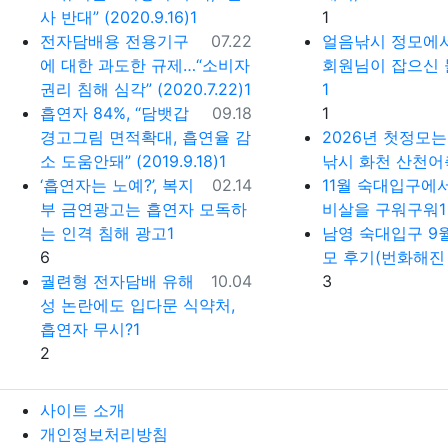
댓글
사 반대” (2020.9.16)1
1
등록일
전자담배용 전용기구
07.22
얼음낚시 정모에
에 대한 과도한 규제…“소비자
회원님이 잡으신 
권리 침해 심각” (2020.7.22)1
1
등록일
댓글
흡연자 84%, “담뱃갑
09.18
1
경고그림 면적확대, 흡연율 감
2026년 첫정모는
소 도움안돼” (2019.9.18)1
낚시 화천 산천어
등록일
‘흡연자는 노예?’, 복지
02.14
11월 숙대입구에
부 금연광고는 흡연자 모독하
비살을 구워구워1
는 인격 침해 광고1
남영 숙대입구 9
댓글
6
모 후기(번화해진 
등록일
댓글
궐련형 전자담배 유해
10.04
3
성 논란에도 입다문 식약처,
흡연자 무시?1
댓글
2
사이트 소개
개인정보처리방침