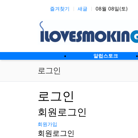
상단 네비
즐겨찾기
새글
08월 08일(토)
메인 메뉴
알럽스토크
로그인
로그인
회원
로그인
회원가입
회원로그인