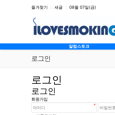
상단 네비
즐겨찾기
새글
08월 07일(금)
메인 메뉴
알럽스토크
로그인
로그인
로그인
회원가입