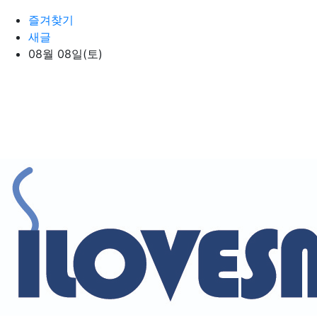
상단 네비
즐겨찾기
새글
08월 08일(토)