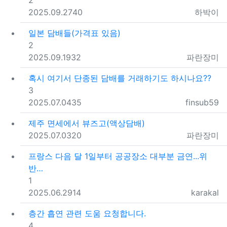
2
등록일
조회
등록자
2025.09.27
40
하박이
일본 담배들(가격표 있음)
댓글
2
등록일
조회
등록자
2025.09.19
32
파란장미
혹시 여기서 단종된 담배를 거래하기도 하시나요??
댓글
3
등록일
조회
등록자
2025.07.04
35
finsub59
제주 면세에서 뷰즈고(액상담배)
등록일
조회
등록자
2025.07.03
20
파란장미
프랑스 다음 달 1일부터 공공장소 대부분 금연...위
반…
댓글
1
등록일
조회
등록자
2025.06.29
14
karakal
층간 흡연 관련 도움 요청합니다.
댓글
4