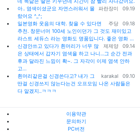
데 똑닮은 딸은 키우던데 시간이 참 빨리 자나갔어요.
등록자
등록일
아.. 염색이셨군요 자연스러워서 몰
파란장미
09.19
랐어요 ^_^;
등록자
등록일
일본영화 웃음의 대학. 찾을 수 있다면
주당
09.18
추천. 창문너머 100세 노인이던가 그 것도 재미있고
라스트 세듀스 라는 영화도 명품입니다. 좋은 영화 …
등록자
등록일
신경안쓰고 있다가 흰머리가 너무 많
제제양
09.14
은 상태에서 갑자기 염색을 하고 나니...그 순간 전과
후과 달라진 느낌이 확~. 그 자각이 이제 염색 안하
고…
등록자
등록일
흰머리같은걸 신경쓴다고? 내가 그
karakal
09.10
딴걸 신경쓰지 않는다는건 오프모임 나온 사람들은
다 알겠지..ㅋㅋㅋ
이용약관
문의하기
PC버전