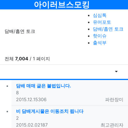
메뉴
아이러브스모킹
심심톡
유머포토
담배/흡연 토크
담배/흡연 토크
핫이슈
출석부
전체
7,004
/ 1 페이지
게시물
게
담배 매매 글은 불법입니다.
댓글
8
등록일
조회
등록자
2015.12.15
306
파란장미
비 담배게시물은 이동조치 됩니다
댓글
2
등록일
조회
등록자
2015.02.02
187
최고관리자