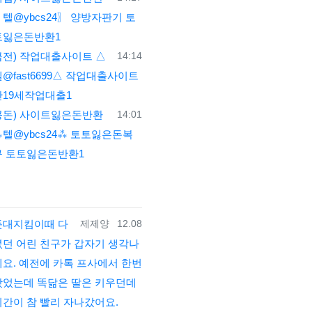
텔@ybcs24〗 양방자판기 토
토잃은돈반환1
등록일
급전) 작업대출사이트 △
14:14
@fast6699△ 작업대출사이트
만19세작업대출1
등록일
꽁돈) 사이트잃은돈반환
14:01
⁂텔@ybcs24⁂ 토토잃은돈복
구 토토잃은돈반환1
등록자
등록일
돗대지킴이때 다
제제양
12.08
녔던 어린 친구가 갑자기 생각나
네요. 예전에 카톡 프사에서 한번
봤었는데 똑닮은 딸은 키우던데
시간이 참 빨리 자나갔어요.