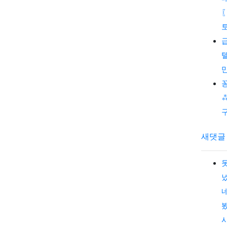
〖
텔
새댓글