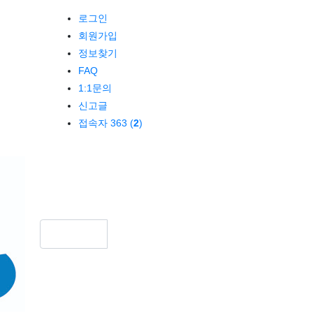
로그인
회원가입
정보찾기
FAQ
1:1문의
신고글
접속자 363 (
2
)