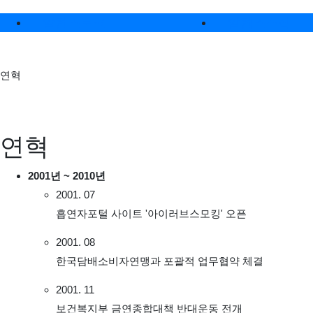
메인 메뉴
알럽스토크
알럽스소식
연혁
연혁
2001년 ~ 2010년
2001. 07
흡연자포털 사이트 '아이러브스모킹' 오픈
2001. 08
한국담배소비자연맹과 포괄적 업무협약 체결
2001. 11
보건복지부 금연종합대책 반대운동 전개