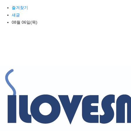
상단 네비
즐겨찾기
새글
08월 06일(목)