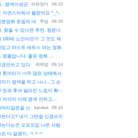
등록자
등록일
.. 염색이셨군
파란장미
09.19
 자연스러워서 몰랐어요 ^_^;
등록자
등록일
일본영화 웃음의 대
주당
09.18
. 찾을 수 있다면 추천. 창문너
 100세 노인이던가 그 것도 재
미있고 라스트 세듀스 라는 영화
도 명품입니다. 좋은 영화 …
등록자
등록일
신경안쓰고 있다
제제양
09.14
가 흰머리가 너무 많은 상태에서
자기 염색을 하고 나니...그 순
 전과 후과 달라진 느낌이 확~.
그 자각이 이제 염색 안하고…
등록자
등록일
흰머리같은걸 신
karakal
09.10
경쓴다고? 내가 그딴걸 신경쓰지
않는다는건 오프모임 나온 사람
들은 다 알겠지..ㅋㅋㅋ