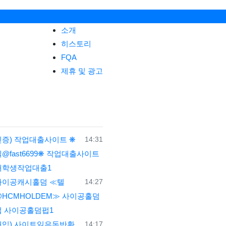
관(오픈예정)
소개
히스토리
FQA
제휴 및 광고
등록일
인증) 작업대출사이트 ❋
14:31
@fast6699❋ 작업대출사이트
대학생작업대출1
등록일
사이공캐시홀덤 ≪텔
14:27
@HCMHOLDEM≫ 사이공홀덤
펍 사이공홀덤펍1
등록일
매입) 사이트잃은돈반환
14:17